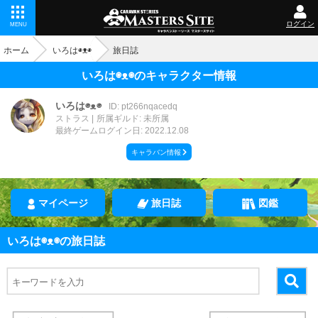
ログイン
MENU
ホーム
いろは◉ᴥ◉
旅日誌
いろは◉ᴥ◉のキャラクター情報
いろは◉ᴥ◉
ID: pt266nqacedq
ストラス
所属ギルド: 未所属
最終ゲームログイン日: 2022.12.08
キャラバン情報
マイページ
旅日誌
図鑑
いろは◉ᴥ◉の旅日誌