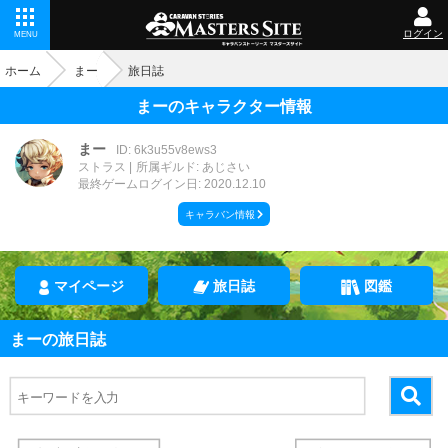
ログイン
MENU
ホーム
まー
旅日誌
まーのキャラクター情報
まー
ID: 6k3u55v8ews3
ストラス
所属ギルド: あじさい
最終ゲームログイン日: 2020.12.10
キャラバン情報
マイページ
旅日誌
図鑑
まーの旅日誌