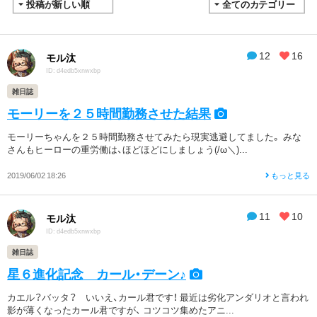
12
16
モル汰
ID: d4edb5xnwxbp
雑日誌
モーリーを２５時間勤務させた結果
モーリーちゃんを２５時間勤務させてみたら現実逃避してました。 みな
さんもヒーローの重労働は、ほどほどにしましょう(/ω＼)...
2019/06/02 18:26
もっと見る
11
10
モル汰
ID: d4edb5xnwxbp
雑日誌
星６進化記念 カール・デーン♪
カエル？バッタ？ いいえ、カール君です！ 最近は劣化アンダリオと言われ
影が薄くなったカール君ですが、 コツコツ集めたアニ...