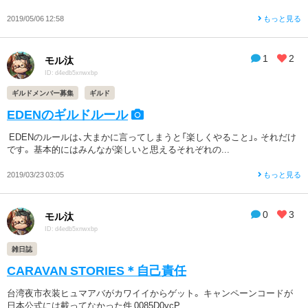
2019/05/06 12:58
もっと見る
1
2
モル汰
ID: d4edb5xnwxbp
ギルドメンバー募集
ギルド
EDENのギルドルール
EDENのルールは、大まかに言ってしまうと「楽しくやること」。それだけ
です。 基本的にはみんなが楽しいと思えるそれぞれの...
2019/03/23 03:05
もっと見る
0
3
モル汰
ID: d4edb5xnwxbp
雑日誌
CARAVAN STORIES＊自己責任
台湾夜市衣装ヒュマアバがカワイイからゲット。 キャンペーンコードが
日本公式には載ってなかった件 0085D0ycP...