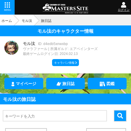
ログイン
MENU
ホーム
モル汰
旅日誌
モル汰のキャラクター情報
モル汰
ID: d4edb5xnwxbp
ヴァラファール
所属ギルド: エアペインターズ
最終ゲームログイン日: 2024.02.13
キャラバン情報
マイページ
旅日誌
図鑑
モル汰の旅日誌