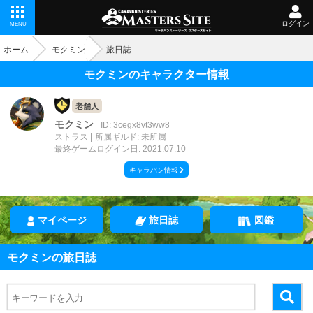
ログイン
MENU
ホーム
モクミン
旅日誌
モクミンのキャラクター情報
老舗人
モクミン
ID: 3cegx8vt3ww8
ストラス
所属ギルド: 未所属
最終ゲームログイン日: 2021.07.10
キャラバン情報
マイページ
旅日誌
図鑑
モクミンの旅日誌