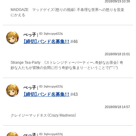
2018/09/19 10:39
MADGAZE マッドゲイズ（怒りの視線） 不条理な世界への怒りを音楽
にかえる
ID: 3qhccpyd22tj
べっ子
|
【締切】バンド名募集！！
#46
2018/09/18 15:01
Strange Tea-Party （ストレンジティーパーティー、奇妙なお茶会） 奇
妙な人たちが冒険の合間に行う奇妙な集まり…ということで(*'▽')
ID: 3qhccpyd22tj
べっ子
|
【締切】バンド名募集！！
#43
2018/09/18 14:57
クレイジーマッドネス（Crazy Madness）
ID: 3qhccpyd22tj
べっ子
|