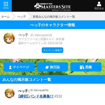
ログイン
MENU
ホーム
べっ子
新着みんなの掲示板コメント一覧
べっ子のキャラクター情報
べっ子
ID: 3qhccpyd22tj
ヴァラファール
所属ギルド: 未所属
最終ゲームログイン日: 2022.08.08
キャラバン情報
マイページ
旅日誌
図鑑
みんなの掲示板コメント一覧
ID: 3qhccpyd22tj
べっ子
|
【締切】バンド名募集！！
#112