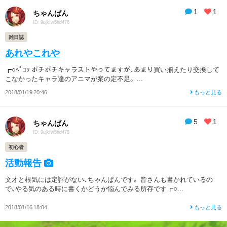
1
1
ちゃんぱん
ID: 9ujkfw5hd478
雑日誌
あれやこれや
┏○ﾍﾟｺｯ ボチボチキャラストやってますが、あまり買い揃えたり交換して
こなかったキャラ達のアニマが案の定不足。 ...
2018/01/19 20:46
もっと見る
5
1
ちゃんぱん
ID: 9ujkfw5hd478
初心者
活動報告
文才と根気には定評がない、ちゃんぱんです。 皆さんも書かれているの
で、やる気のある時に書くかどうか悩んでみる所存です┏○...
2018/01/16 18:04
もっと見る