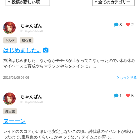
3
2
ちゃんぱん
ID: 9ujkfw5hd478
ギルド
初心者
はじめました。
放浪はじめました。 なかなかモチベが上がってこなかったので、休み休み
マイペースに育成やらマラソンやらをメインに。 ...
2018/03/09 08:06
もっと見る
1
5
ちゃんぱん
ID: 9ujkfw5hd478
雑日誌
ヌーーン
レイドのスコアがいまいち安定しないこの頃。 討伐系のイベントが終わ
ったので、宝珠集めくらいしかやってない。テイムとか育っ...