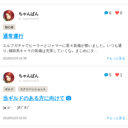
6
0
ちゃんぱん
ID: 9ujkfw5hd478
初心者
通常運行
エルフガチャでヒーラーとジャマーに星４装備が整いました。 いつも通
り、補助系キャラの装備は充実していくな。 まじめにタ...
2018/01/24 16:38
もっと見る
5
1
ちゃんぱん
ID: 9ujkfw5hd478
ギルド
スクリーンショット
当ギルドのある方に向けて
(●´σ‥｀)ﾎｼﾞﾎｼﾞ
2018/01/23 15:53
もっと見る