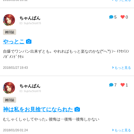
5
0
ちゃんぱん
ID: 9ujkfw5hd478
雑日誌
やっとこ
自爆でワンパン出来ずとも。 やれればもっと楽なのかな(*'へ'*) ﾝｰ ｲｸｾｲｽﾝ
ﾉｶﾞﾒﾝﾄﾞｸｾｪ
2018/01/27 19:43
もっと見る
7
1
ちゃんぱん
ID: 9ujkfw5hd478
雑日誌
神は私をお見捨てになられた
むしゃくしゃしてやった。後悔は…後悔…後悔しかない
2018/01/26 01:24
もっと見る