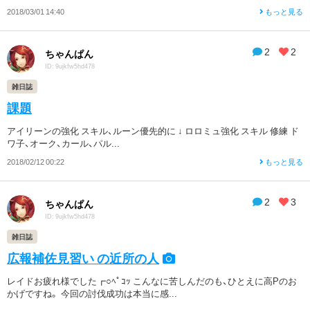
2018/03/01 14:40
もっと見る
2
2
ちゃんぱん
ID: 9ujkfw5hd478
雑日誌
課題
アイリーンの強化 スキル、ルーン優先的に ↓ ロロミュ強化 スキル 修練 ド
ワ子、オーク、カール、パル...
2018/02/12 00:22
もっと見る
2
3
ちゃんぱん
ID: 9ujkfw5hd478
雑日誌
広報補佐見習い の近所の人
レイドお疲れ様でした┏○ﾍﾟｺｯ こんなに苦しんだのも、ひとえに高Pのお
かげですね。 今回の討伐成功は本当に感...