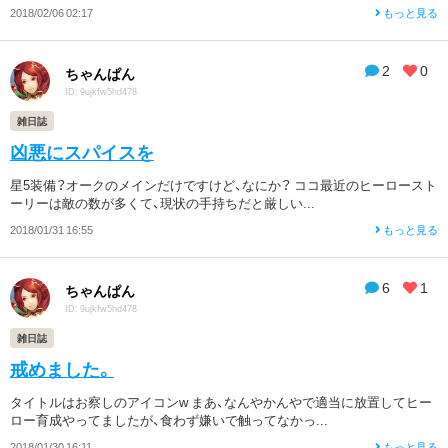
2018/02/06 02:17
もっと見る
2
0
ちゃんぱん
ID: 9ujkfw5hd478
雑日誌
凶悪にスパイスを
星5装備？オークのメインだけですけど、なにか？ ココ最近のヒーロースト
ーリーは敵の数が多くて、現状の手持ちだと厳しい...
2018/01/31 16:55
もっと見る
6
1
ちゃんぱん
ID: 9ujkfw5hd478
雑日誌
戒めました。
タイトルはお察しのアイコンw まあ、なんやかんやで適当に放置してヒー
ロー育成やってましたが、食わず嫌いで触ってなかっ...
2018/01/30 16:11
もっと見る