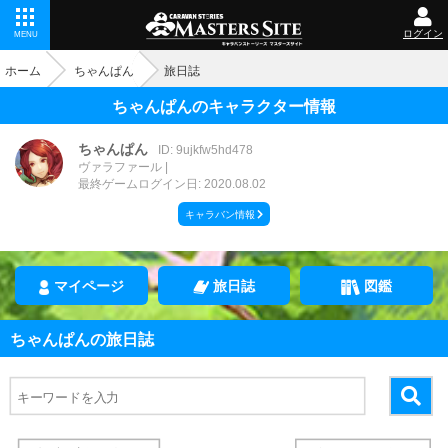
ログイン
MENU
ホーム
ちゃんぱん
旅日誌
ちゃんぱんのキャラクター情報
ちゃんぱん
ID: 9ujkfw5hd478
ヴァラファール
最終ゲームログイン日: 2020.08.02
キャラバン情報
マイページ
旅日誌
図鑑
ちゃんぱんの旅日誌