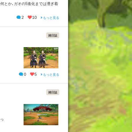
何とか、ガオの5進化までは漕ぎ着
2
10
もっと見る
雑日誌
0
5
もっと見る
雑日誌
」っ