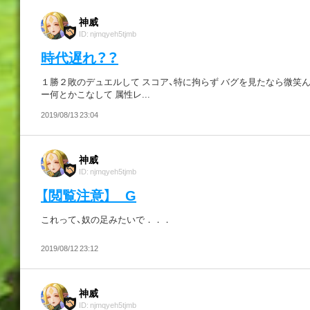
神威
ID: njmqyeh5tjmb
時代遅れ？？
１勝２敗のデュエルして スコア、特に拘らず バグを見たなら微笑ん
ー何とかこなして 属性レ...
2019/08/13 23:04
神威
ID: njmqyeh5tjmb
【閲覧注意】 G
これって、奴の足みたいで．．．
2019/08/12 23:12
神威
ID: njmqyeh5tjmb