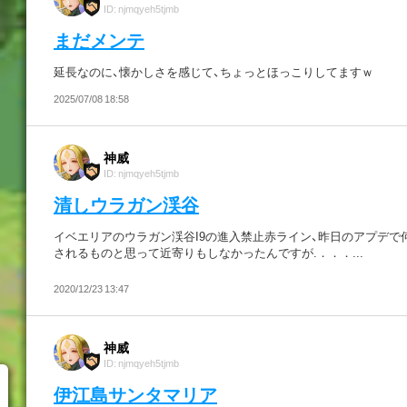
ID: njmqyeh5tjmb
まだメンテ
延長なのに、懐かしさを感じて、ちょっとほっこりしてますｗ
2025/07/08 18:58
神威
ID: njmqyeh5tjmb
清しウラガン渓谷
イベエリアのウラガン渓谷I9の進入禁止赤ライン、昨日のアプデで
されるものと思って近寄りもしなかったんですが.．．．...
2020/12/23 13:47
神威
ID: njmqyeh5tjmb
伊江島サンタマリア