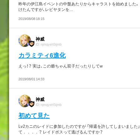
昨年の伊江島イベントの中盤あたりからキャラストを始めました。 
けたんですが、レビヤタンを...
2019/08/08 18:15
神威
ID: njmqyeh5tjmb
カラミティ6進化
えっ！？ 実は、この爺ちゃん双子だったりしてw
2019/08/01 14:33
神威
ID: njmqyeh5tjmb
初めて見た
Lv2カニのレイドに参加したのですが 「帰還を許してしまいました
て．．．．？ レイドボスって逃げるんですか？