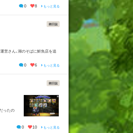
0
8
もっと見る
雑日誌
 運営さん、湖のそばに鮮魚店を追
0
6
もっと見る
雑日誌
ップだったの
0
10
もっと見る