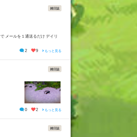
雑日誌
で メールを１通送るだけ デイリ
2
9
もっと見る
雑日誌
0
2
もっと見る
雑日誌