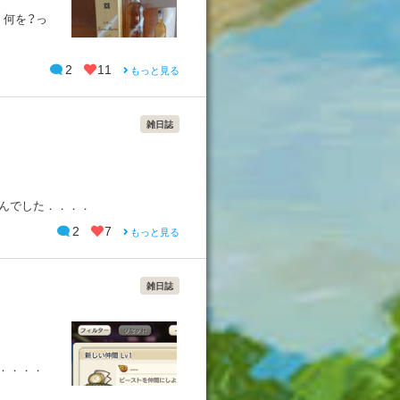
 何を？っ
2
11
もっと見る
雑日誌
せんでした．．．．
2
7
もっと見る
雑日誌
．．．．