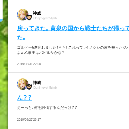
神威
ID: njmqyeh5tjmb
戻ってきた。黄泉の国から戦士たちが帰っ
た。
ゴルドー6進化しました（＾＾） これって、イノシシの皮を被ったジ
よw 乙事主はバビルサかな？
2019/08/31 22:50
神威
ID: njmqyeh5tjmb
ん？？
えーっと、何を討伐するんだっけ？？
2019/08/27 23:17