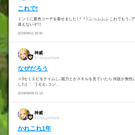
これで!
ミンミに夏色コーデを着せました（＾＾） ふっふふふ これでもう
違えないぞ！！
2019/08/11 18:30
神威
ID: njmqyeh5tjmb
なぜだろう
☆3セミエビをテイムし、能力とかスキルを見ていたら 何故か無性
した(゜.゜) ええ、コン...
2019/08/09 21:10
神威
ID: njmqyeh5tjmb
かれこれ1年