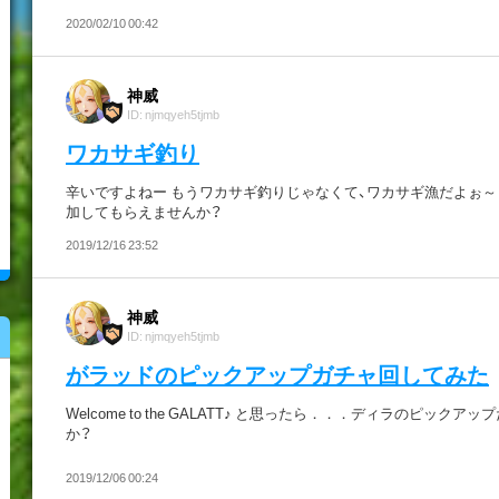
2020/02/10 00:42
神威
ID: njmqyeh5tjmb
ワカサギ釣り
辛いですよねー もうワカサギ釣りじゃなくて、ワカサギ漁だよぉ～
加してもらえませんか？
2019/12/16 23:52
神威
ID: njmqyeh5tjmb
がラッドのピックアップガチャ回してみた
Welcome to the GALATT♪ と思ったら．．．ディラのピックア
か？
2019/12/06 00:24