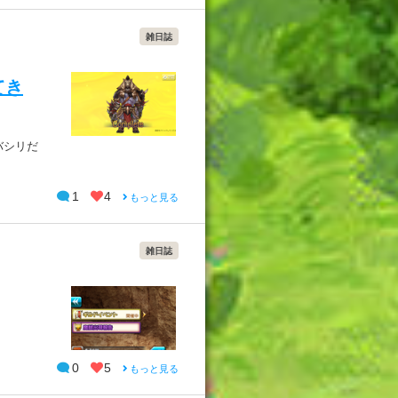
雑日誌
てき
バシリだ
1
4
もっと見る
雑日誌
0
5
もっと見る