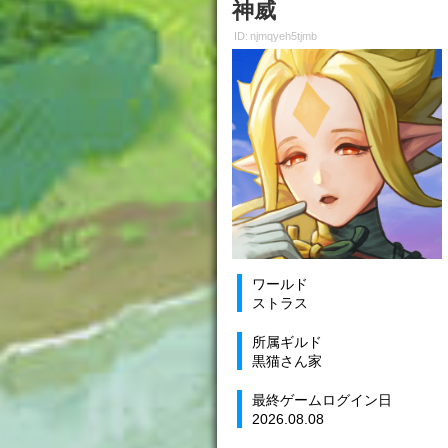
神威
ID: njmqyeh5tjmb
ワールド
ストラス
所属ギルド
黒猫さん家
最終ゲームログイン日
2026.08.08