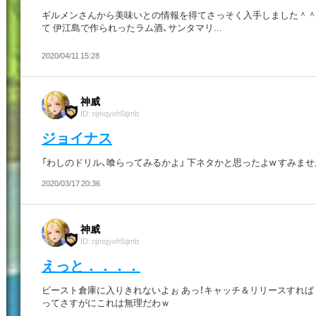
ギルメンさんから美味いとの情報を得てさっそく入手しました＾＾
て 伊江島で作られったラム酒、サンタマリ...
2020/04/11 15:28
神威
ID: njmqyeh5tjmb
ジョイナス
「わしのドリル、喰らってみるかよ」 下ネタかと思ったよw すみま
2020/03/17 20:36
神威
ID: njmqyeh5tjmb
えっと．．．．
ビースト倉庫に入りきれないよぉ あっ！キャッチ＆リリースすれば
ってさすがにこれは無理だわｗ