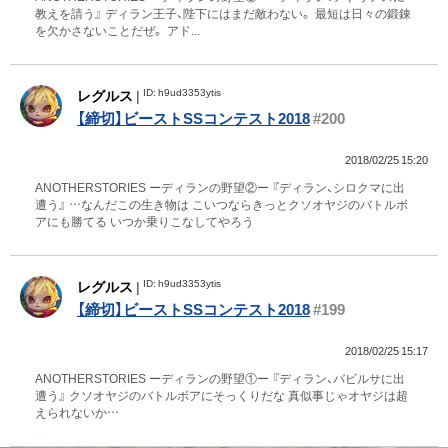
教えを請う』 ディラン王子、陛下にはまだ敵わない。 最短は日々の鍛錬
を欠かさないことだぜ。 アド...
ID: h9ud3353ytis
レグルス
|
【締切】ビーストSSコンテスト2018
#200
2018/02/25 15:20
ANOTHERSTORIES ーディランの野望②ー 『ディラン、シロクマに出
遭う』 …なんだこの生き物は こいつならきっとクソオヤジのバトルボ
アにも勝てる いつか乗りこなしてやろう
ID: h9ud3353ytis
レグルス
|
【締切】ビーストSSコンテスト2018
#199
2018/02/25 15:17
ANOTHERSTORIES ーディランの野望①ー 『ディラン、バビルサに出
遭う』 クソオヤジのバトルボアにそっくりだな 真似事じゃオヤジは超
えられないか…