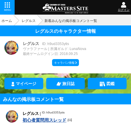
ログイン
MENU
ホーム
レグルス
新着みんなの掲示板コメント一覧
レグルスのキャラクター情報
レグルス
ID: h9ud3353ytis
ヴァラファール
所属ギルド: LunaNova
最終ゲームログイン日: 2018.09.25
キャラバン情報
マイページ
旅日誌
図鑑
みんなの掲示板コメント一覧
ID: h9ud3353ytis
レグルス
|
初心者質問用スレッド
#4