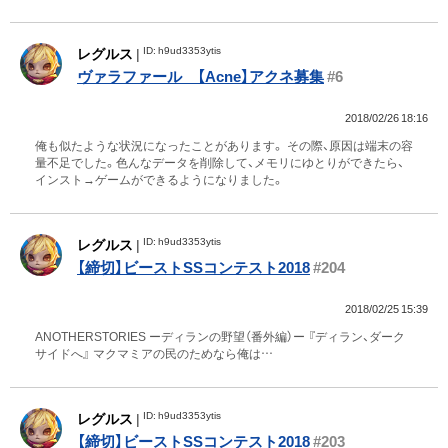
ID: h9ud3353ytis
レグルス
|
ヴァラファール 【Acne】アクネ募集
#6
2018/02/26 18:16
俺も似たような状況になったことがあります。 その際、原因は端末の容
量不足でした。色んなデータを削除して、メモリにゆとりができたら、
インスト→ゲームができるようになりました。
ID: h9ud3353ytis
レグルス
|
【締切】ビーストSSコンテスト2018
#204
2018/02/25 15:39
ANOTHERSTORIES ーディランの野望（番外編）ー 『ディラン、ダーク
サイドへ』 マクマミアの民のためなら俺は…
ID: h9ud3353ytis
レグルス
|
【締切】ビーストSSコンテスト2018
#203