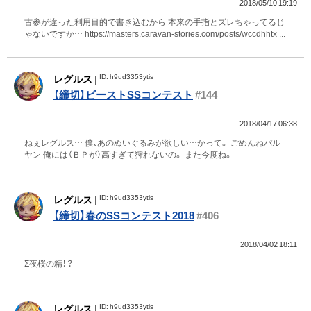
2018/05/10 19:19
古参が違った利用目的で書き込むから 本来の手指とズレちゃってるじ
ゃないですか… https://masters.caravan-stories.com/posts/wccdhhtx ...
ID: h9ud3353ytis
レグルス
|
【締切】ビーストSSコンテスト
#144
2018/04/17 06:38
ねぇレグルス… 僕、あのぬいぐるみが欲しい…かって。 ごめんねパル
ヤン 俺には（ＢＰが）高すぎて狩れないの。 また今度ね。
ID: h9ud3353ytis
レグルス
|
【締切】春のSSコンテスト2018
#406
2018/04/02 18:11
Σ夜桜の精！？
ID: h9ud3353ytis
レグルス
|