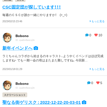
CSC固定団が探しています！！！
毎週のＣＳＣが誰か一緒にやりますか！ (>_<)
2023/02/15 23:46
もっと見る
0
10
Bobono
ID: zpa6m8wecq3n
新年イベンドへ
ラミちゃんコラボから始まるのキャラスト、ようやくイベンドはほぼ完成
しますね・ でも一期一会の塔はまたまた難しですね。今回新...
2023/01/18 01:29
もっと見る
0
5
Bobono
ID: zpa6m8wecq3n
スクリーンショット
聖なる街ゲリスク : 2022-12-22-20-03-01