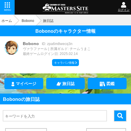
ログイン
MENU
ホーム
Bobono
旅日誌
Bobonoのキャラクター情報
Bobono
ID: zpa6m8wecq3n
ヴァラファール
所属ギルド: チームうまこ
最終ゲームログイン日: 2025.02.14
キャラバン情報
マイページ
旅日誌
図鑑
Bobonoの旅日誌