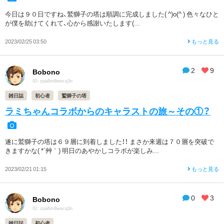
今日は９０日ですね、鷲獅子の塔は順調に完成しました( ^)o(^ ) 色々なひと
が僕を助けてくれて、心から感謝いたします(...
2023/02/25 03:50
もっと見る
2
9
Bobono
ID: zpa6m8wecq3n
雑日誌
初心者
鷲獅子の塔
ラミちゃんコラボからのキャラストの旅～その①？
遂に鷲獅子の塔は６９層に到着しました！！ まさか来週は７０層を突破で
きますかな( *´艸｀) 明日のあやかしコラボが楽しみ...
2023/02/21 01:15
もっと見る
0
3
Bobono
ID: zpa6m8wecq3n
雑日誌
初心者