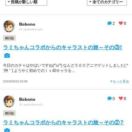
2
8
Bobono
ID: zpa6m8wecq3n
雑日誌
ラミちゃんコラボからのキャラストの旅～その③！
今日のカチャはやばいですね(*'ω'*) なんど５００アニマゲットしました( *
´艸｀) ようやく初めてのｌｖ40キャラを...
2023/03/22 18:36
もっと見る
0
8
Bobono
ID: zpa6m8wecq3n
雑日誌
ラミちゃんコラボからのキャラストの旅～その②？