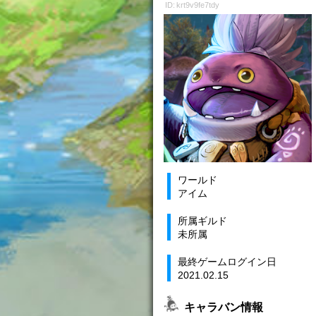
ID: krt9v9fe7tdy
ワールド
アイム
所属ギルド
未所属
最終ゲームログイン日
2021.02.15
キャラバン情報