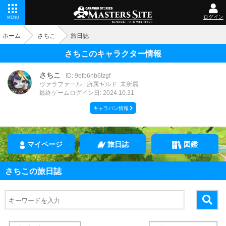
ログイン
MENU
ホーム
さちこ
旅日誌
さちこのキャラクター情報
さちこ
ID: 9efb6nb6tzgf
ヴァラファール
所属ギルド: 未所属
最終ゲームログイン日: 2024.10.31
キャラバン情報
マイページ
旅日誌
図鑑
さちこの旅日誌