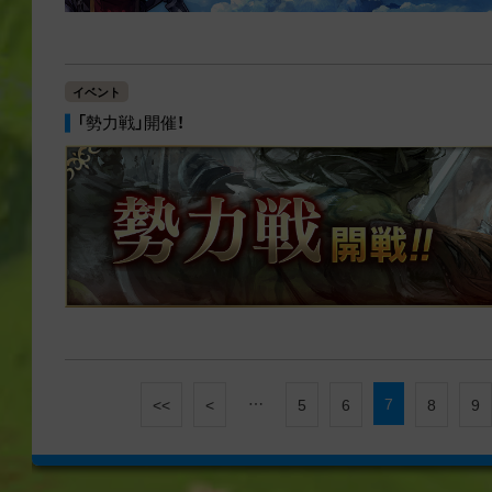
イベント
「勢力戦」開催！
…
7
<<
<
5
6
8
9