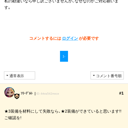
私の勘違いなら申し訳ございませんが、なぜなのかご対応願いま
す。
コメントするには
ログイン
が必要です
1-
#1
ﾌﾘｰﾃﾞﾙﾄ
ID: 4rkra542mxce
★3装備を材料にして失敗なら、★2装備ができていると思います!!
ご確認を!