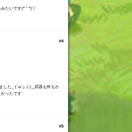
いです(*´˘`*)♡
#4
:(´ω`」 ∠):_武器も何もか
良かったです
#5