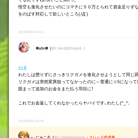
悟空も進化させたいのにコマチに５０万とられて資金足りず
をのばす対応して欲しいところ(ﾉД`)
2019/03/04 23:22
❁alis❁
ID: twcfp52sqyi4
>> 6
わたしは懲りずにさっきリクガメを進化させようとして同じ罠に
リクガメは突然変異狙ってなかったのに～普通に☆5になって
固まって追加のお金をまた払う羽目に！
これでお金返してくれなかったらヤバイです、わたし(^_^;
2019/03/04 23:35
にゃこる
ID: yqu5neiqusvp
スレッド作成者