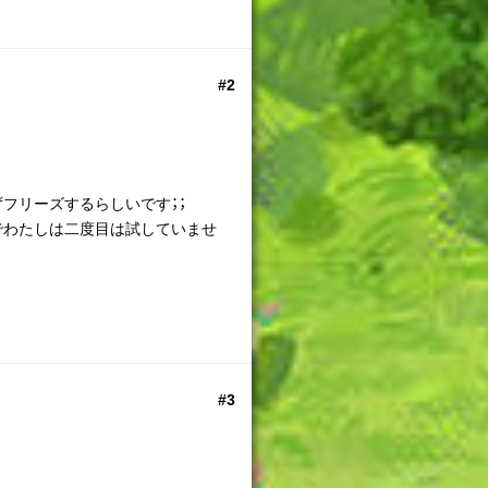
#2
フリーズするらしいです；；
でわたしは二度目は試していませ
#3