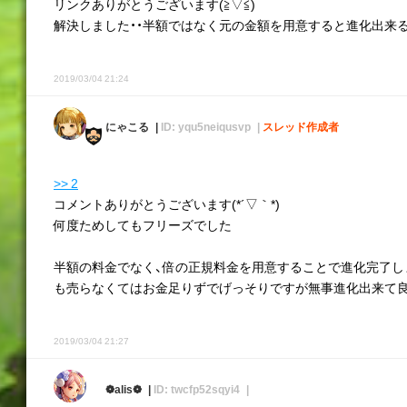
リンクありがとうございます(≧▽≦)
解決しました・・半額ではなく元の金額を用意すると進化出来るみた
2019/03/04 21:24
にゃこる
ID: yqu5neiqusvp
スレッド作成者
>> 2
コメントありがとうございます(*´▽｀*)
何度ためしてもフリーズでした
半額の料金でなく、倍の正規料金を用意することで進化完了しました_
も売らなくてはお金足りずでげっそりですが無事進化出来て
2019/03/04 21:27
❁alis❁
ID: twcfp52sqyi4