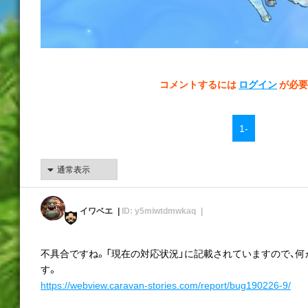
コメントするには
ログイン
が必要
1-
イワベエ
ID: y5miwtdmwkaq
不具合ですね。「現在の対応状況」に記載されていますので、
す。
https://webview.caravan-stories.com/report/bug190226-9/