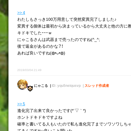
>> 4
わたしもさっき100万用意して突然変異完了しました♪
変異する個体は最初から決まっているから大丈夫と他の方に
キドキでした・・・ｗ
にゃこるさんは武器まで売ったのですね(^_^;
後で返金があるのかな？！
あれば良いですね(◍•ᴗ•◍)
2019/03/04 21:49
にゃこる
ID: yqu5neiqusvp
スレッド作成者
>> 5
進化完了出来て良かったです(*´▽｀*)
ホントドキドキですよね
確率と書いてる人もいたので私も進化完了までソワソワしちゃい
てるんですね♪良いこと聞いた