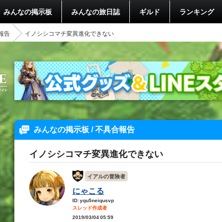
みんなの掲示板
みんなの旅日誌
ギルド
ランキング
報告
イノシシコマチ変異進化できない
みんなの掲示板 / 不具合報告
イノシシコマチ変異進化できない
イアルの冒険者
にゃこる
ID: yqu5neiqusvp
スレッド作成者
2019/03/04 05:59