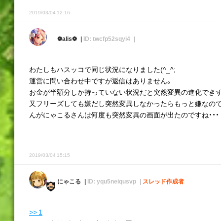
2019/03/04 12:16
❁alis❁
ID: twcfp52sqyi4
わたしもハスッコで同じ状況になりました(^_^;
運営に問い合わせ中ですが返信はありません。
お金が半額分しか持っていない状況だと突然変異の進化できず
又フリーズしても嫌だし突然変異しなかったらもっと嫌なの
んがにゃこるさんは何度も突然変異の画面が出たのですね・・・
2019/03/04 15:15
にゃこる
ID: yqu5neiqusvp
スレッド作成者
>> 1