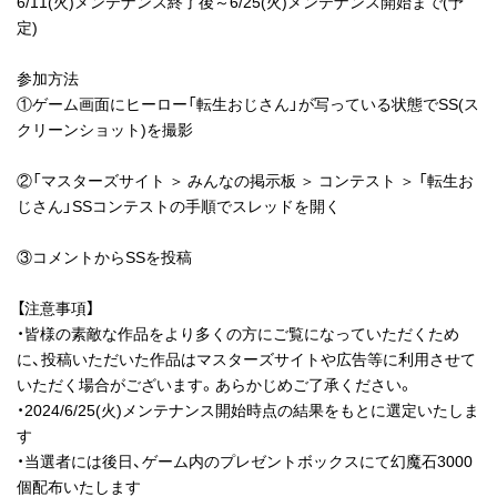
6/11(火)メンテナンス終了後～6/25(火)メンテナンス開始まで(予
定)
参加方法
①ゲーム画面にヒーロー「転生おじさん」が写っている状態でSS(ス
クリーンショット)を撮影
②「マスターズサイト ＞ みんなの掲示板 ＞ コンテスト ＞ 「転生お
じさん」SSコンテストの手順でスレッドを開く
③コメントからSSを投稿
【注意事項】
・皆様の素敵な作品をより多くの方にご覧になっていただくため
に、投稿いただいた作品はマスターズサイトや広告等に利用させて
いただく場合がございます。あらかじめご了承ください。
・2024/6/25(火)メンテナンス開始時点の結果をもとに選定いたしま
す
・当選者には後日、ゲーム内のプレゼントボックスにて幻魔石3000
個配布いたします