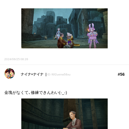
2024/06/25 08:26
#56
ナイナ=ナイナ
ID: f6f2uenw58xu
金塊がなくて、修練できんわい(-_-)