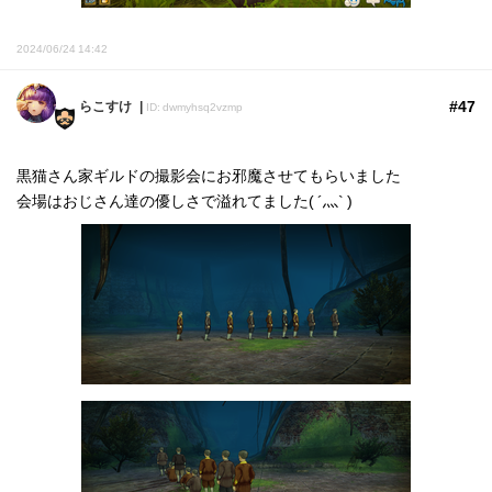
2024/06/24 14:42
#47
らこすけ
ID: dwmyhsq2vzmp
黒猫さん家ギルドの撮影会にお邪魔させてもらいました
会場はおじさん達の優しさで溢れてました‪( ´灬` )‬