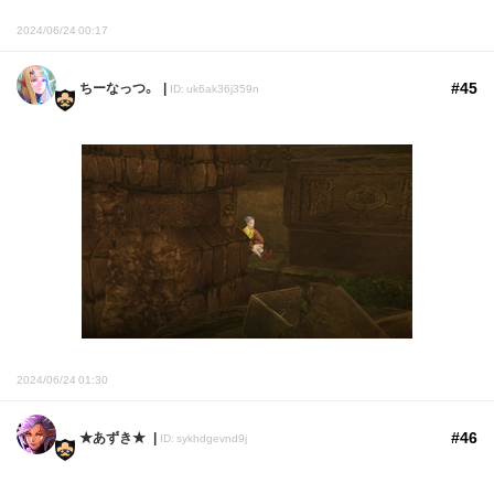
2024/06/24 00:17
#45
ちーなっつ。
ID: uk6ak36j359n
2024/06/24 01:30
#46
★あずき★
ID: sykhdgevnd9j