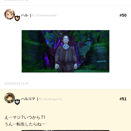
#50
ハル
ID: 87kmskhexzbd
2024/06/24 22:55
#51
ハルコマ
ID: vtcukhdgzu7y
え…マジ？いつから？！
うん…転生したらね…