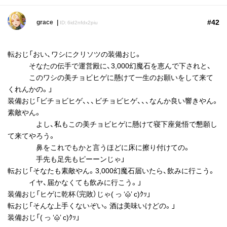
#42
grace
ID: 6id2nfdx2piu
転おじ「おい、ワシにクリソツの装備おじ。
そなたの伝手で運営殿に、3,000幻魔石を恵んで下されと、
このワシの美チョビヒゲに懸けて一生のお願いをして来て
くれんかの。」
装備おじ「ビチョビヒゲ、、、ビチョビヒゲ、、、なんか良い響きやん。
素敵やん。
よし、私もこの美チョビヒゲに懸けて寝下座覚悟で懇願し
て来てやろう。
鼻をこれでもかと言うほどに床に擦り付けての。
手先も足先もピーーンじゃ」
転おじ「そなたも素敵やん。3,000幻魔石届いたら、飲みに行こう。
イヤ、届かなくても飲みに行こう。」
装備おじ「ヒゲに乾杯（完敗）じゃ( っ ‘ᾥ’ c)ｸｯ」
転おじ「そんな上手くないぞい。酒は美味いけどの。」
装備おじ「( っ ‘ᾥ’ c)ｸｯ」