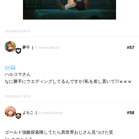
2024/06/25 09:57
#57
夢子
ID: h66whv8i62c6
>> 51
ハルコマさん
なに勝手にウエディングしてるんですか！私を差し置いて！！ｗｗｗ
2024/06/27 19:52
#58
よちこ
ID: 8dq7s42u5xpt
ゴールド強敵探索隊してたら異世界おじさん見つけた笑
（シカのところ