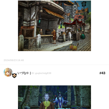
2024/06/23 19:48
#43
いづなଓ
ID: ypqbtchdg838