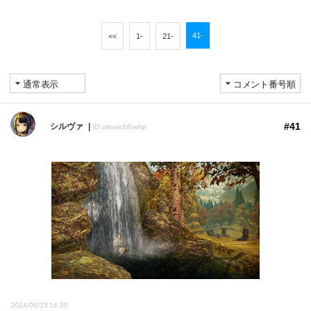
41-
<<
1-
21-
#41
シルヴァ
ID: pkvuich6vyhp
2024/06/23 14:30