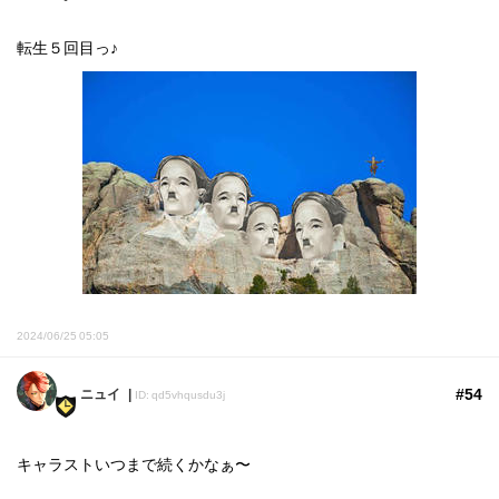
転生５回目っ♪
2024/06/25 05:05
#54
ニュイ
ID: qd5vhqusdu3j
キャラストいつまで続くかなぁ〜