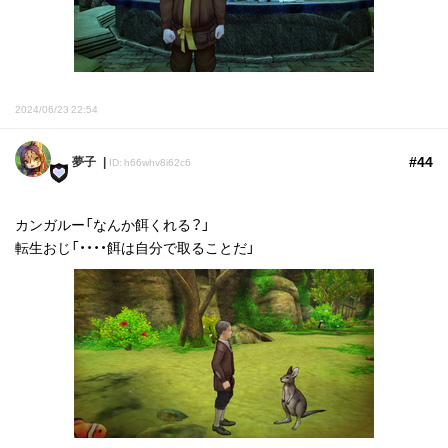
2024/06/23 22:54
#44
夢子
ID: h66whv8i62c6
カンガルー「なんか餌くれる？」
転生おじ「・・・・餌は自分で取ることだ」